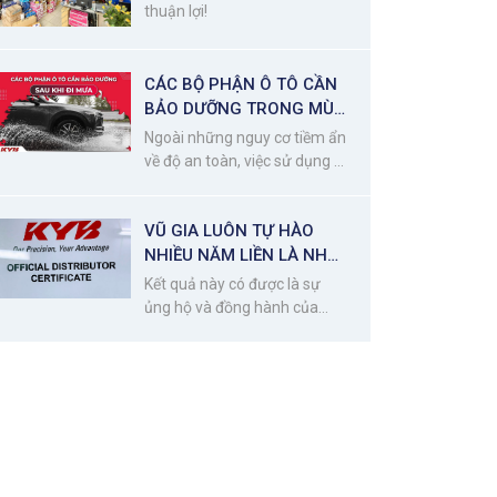
thuận lợi!
CÁC BỘ PHẬN Ô TÔ CẦN
BẢO DƯỠNG TRONG MÙA
MƯA
Ngoài những nguy cơ tiềm ẩn
về độ an toàn, việc sử dụng ô
tô trong mùa mưa bão còn
khiến các chi tiết của xe bị
VŨ GIA LUÔN TỰ HÀO
mài mòn, gỉ sét do oxy hóa,
đặc biệt là các chi tiết ở khu
NHIỀU NĂM LIỀN LÀ NHÀ
vực gầm xe.
PHÂN PHỐI HÀNG CHÍNH
Kết quả này có được là sự
HÃNG TỪ KYB
ủng hộ và đồng hành của
Quý khách hàng, đối tác
trong suốt thời gian qua đã
dành cho Vũ Gia