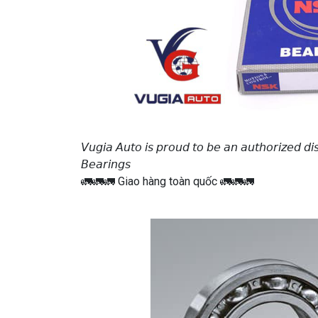
𝘝𝘶𝘨𝘪𝘢 𝘈𝘶𝘵𝘰 𝘪𝘴 𝘱𝘳𝘰𝘶𝘥 𝘵𝘰 𝘣𝘦 𝘢𝘯 𝘢𝘶𝘵𝘩𝘰𝘳𝘪𝘻𝘦𝘥 𝘥𝘪
𝘉𝘦𝘢𝘳𝘪𝘯𝘨𝘴
🚛🚛🚛 Giao hàng toàn quốc 🚛🚛🚛