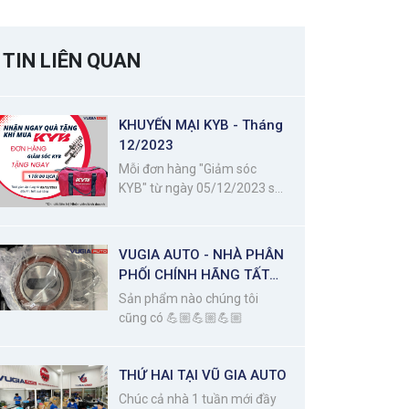
TIN LIÊN QUAN
KHUYẾN MẠI KYB - Tháng
12/2023
Mỗi đơn hàng "Giảm sóc
KYB" từ ngày 05/12/2023 sẽ
được tặng ngay 01 túi du lịch
KYB
VUGIA AUTO - NHÀ PHÂN
PHỐI CHÍNH HÃNG TẤT
CẢ CÁC DÒNG BI - NSK
Sản phẩm nào chúng tôi
cũng có 💪🏼💪🏼💪🏼
THỨ HAI TẠI VŨ GIA AUTO
Chúc cả nhà 1 tuần mới đầy