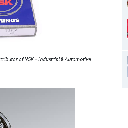
𝘵𝘳𝘪𝘣𝘶𝘵𝘰𝘳 𝘰𝘧 𝘕𝘚𝘒 - 𝘐𝘯𝘥𝘶𝘴𝘵𝘳𝘪𝘢𝘭 & 𝘈𝘶𝘵𝘰𝘮𝘰𝘵𝘪𝘷𝘦