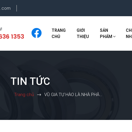
o.com
i!
TRANG
GIỚI
SẢN
CH
636 1353
CHỦ
THIỆU
PHẨM
NH
TIN TỨC
Trang chủ
VŨ GIA TỰ HÀO LÀ NHÀ PHÂN PHỐI CHÍNH HÃNG " VÒNG BI CÔNG NGHIỆP & VÒNG CỦA HÃNG NSK BI Ô TÔ " BI Ô TÔ "