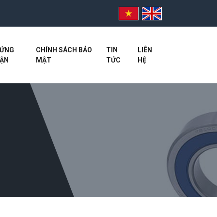
ỨNG
CHÍNH SÁCH BẢO
TIN
LIÊN
ẬN
MẬT
TỨC
HỆ