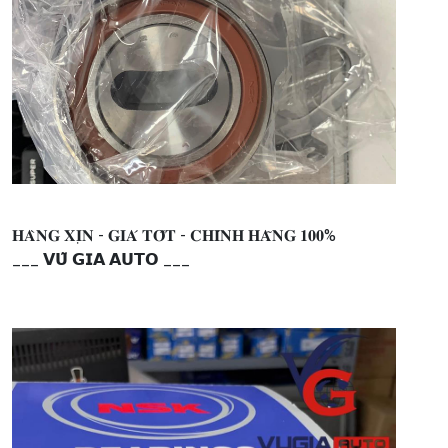
𝐇𝐀̀𝐍𝐆 𝐗𝐈̣𝐍 - 𝐆𝐈𝐀́ 𝐓𝐎̂́𝐓 - 𝐂𝐇𝐈́𝐍𝐇 𝐇𝐀̃𝐍𝐆 𝟏𝟎𝟎%
___ 𝗩𝗨̃ 𝗚𝗜𝗔 𝗔𝗨𝗧𝗢 ___