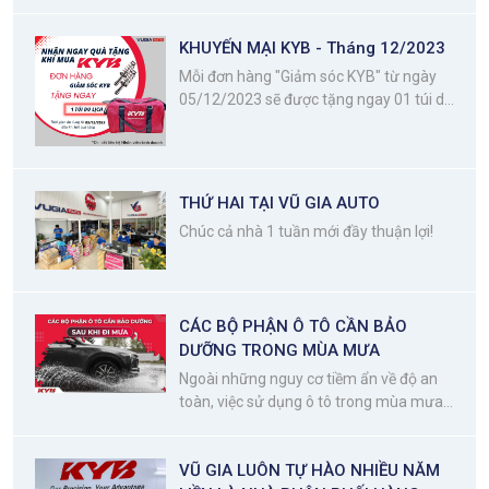
KHUYẾN MẠI KYB - Tháng 12/2023
Mỗi đơn hàng "Giảm sóc KYB" từ ngày
05/12/2023 sẽ được tặng ngay 01 túi du
lịch KYB
THỨ HAI TẠI VŨ GIA AUTO
Chúc cả nhà 1 tuần mới đầy thuận lợi!
CÁC BỘ PHẬN Ô TÔ CẦN BẢO
DƯỠNG TRONG MÙA MƯA
Ngoài những nguy cơ tiềm ẩn về độ an
toàn, việc sử dụng ô tô trong mùa mưa
bão còn khiến các chi tiết của xe bị mài
mòn, gỉ sét do oxy hóa, đặc biệt là các
VŨ GIA LUÔN TỰ HÀO NHIỀU NĂM
chi tiết ở khu vực gầm xe.