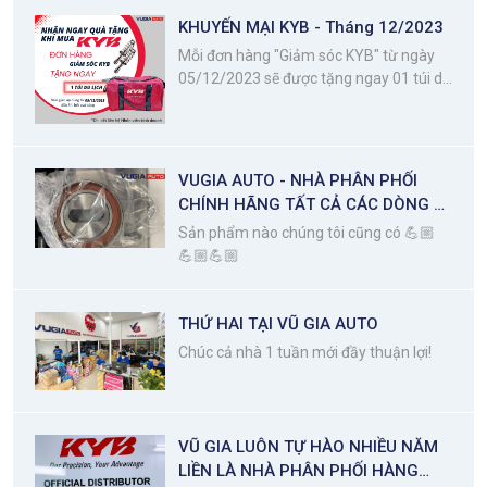
KHUYẾN MẠI KYB - Tháng 12/2023
Mỗi đơn hàng "Giảm sóc KYB" từ ngày
05/12/2023 sẽ được tặng ngay 01 túi du
lịch KYB
VUGIA AUTO - NHÀ PHÂN PHỐI
CHÍNH HÃNG TẤT CẢ CÁC DÒNG BI
- NSK
Sản phẩm nào chúng tôi cũng có 💪🏼
💪🏼💪🏼
THỨ HAI TẠI VŨ GIA AUTO
Chúc cả nhà 1 tuần mới đầy thuận lợi!
VŨ GIA LUÔN TỰ HÀO NHIỀU NĂM
LIỀN LÀ NHÀ PHÂN PHỐI HÀNG