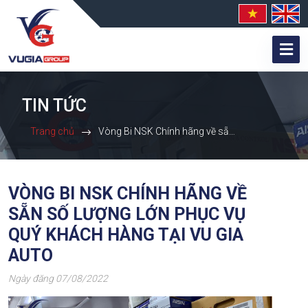
TIN TỨC
Trang chủ
Vòng Bi NSK Chính hãng về sẵn số lượng lớn phục vụ Quý khách hàng tại Vu Gia auto
VÒNG BI NSK CHÍNH HÃNG VỀ
SẴN SỐ LƯỢNG LỚN PHỤC VỤ
QUÝ KHÁCH HÀNG TẠI VU GIA
AUTO
Ngày đăng 07/08/2022