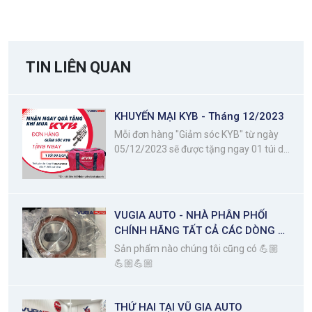
TIN LIÊN QUAN
KHUYẾN MẠI KYB - Tháng 12/2023
Mỗi đơn hàng "Giảm sóc KYB" từ ngày
05/12/2023 sẽ được tặng ngay 01 túi du
lịch KYB
VUGIA AUTO - NHÀ PHÂN PHỐI
CHÍNH HÃNG TẤT CẢ CÁC DÒNG BI
- NSK
Sản phẩm nào chúng tôi cũng có 💪🏼
💪🏼💪🏼
THỨ HAI TẠI VŨ GIA AUTO