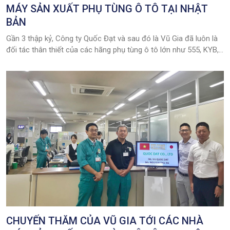
MÁY SẢN XUẤT PHỤ TÙNG Ô TÔ TẠI NHẬT
BẢN
Gần 3 thập kỷ, Công ty Quốc Đạt và sau đó là Vũ Gia đã luôn là
đối tác thân thiết của các hãng phụ tùng ô tô lớn như 555, KYB,
NSK …
CHUYẾN THĂM CỦA VŨ GIA TỚI CÁC NHÀ