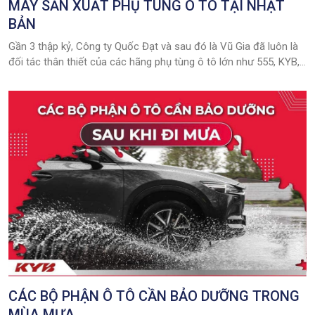
MÁY SẢN XUẤT PHỤ TÙNG Ô TÔ TẠI NHẬT
BẢN
Gần 3 thập kỷ, Công ty Quốc Đạt và sau đó là Vũ Gia đã luôn là
đối tác thân thiết của các hãng phụ tùng ô tô lớn như 555, KYB,
NSK …
CÁC BỘ PHẬN Ô TÔ CẦN BẢO DƯỠNG TRONG
MÙA MƯA