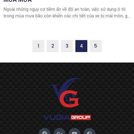
Ngoài những nguy cơ tiềm ẩn về độ an toàn, việc sử dụng ô tô
trong mùa mưa bão còn khiến các chi tiết của xe bị mài mòn, gỉ
sét do oxy hóa, đặc biệt là các chi tiết ở khu vực gầm xe.
1
2
3
4
5